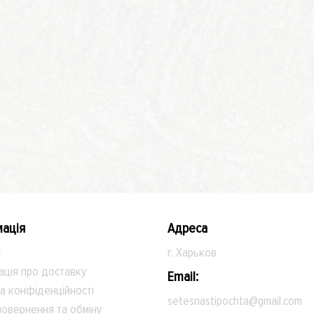
ація
Адреса
с
г. Харьков
ація про доставку
Email:
а конфіденційності
setesnastipochta@gmail.com
овернення та обміну