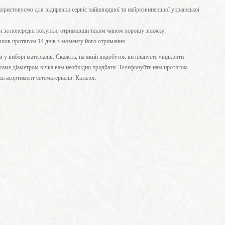
икористовуємо для відправки сервіс найшвидшої та найрозвиненішої української
и за попередні покупки, отримавши таким чином хорошу знижку;
йшов протягом 14 днів з моменту його отримання.
 у виборі матеріалів. Скажіть, на який видобуток ви плануєте «відкрити
м саме діаметром вічка вам необхідно придбати. Телефонуйте нам протягом
ь асортимент сетематеріалів: Каталог.