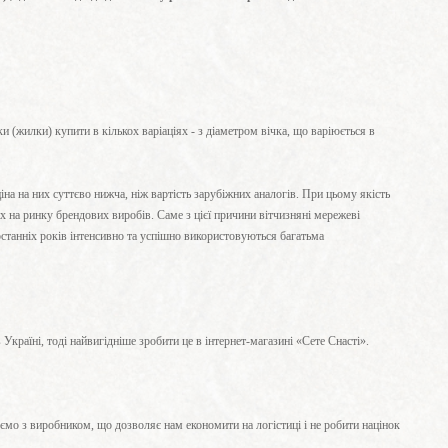
и (жилки) купити в кількох варіаціях - з діаметром вічка, що варіюється в
іна на них суттєво нижча, ніж вартість зарубіжних аналогів. При цьому якість
их на ринку брендових виробів. Саме з цієї причини вітчизняні мережеві
 останніх років інтенсивно та успішно використовуються багатьма
Україні, тоді найвигідніше зробити це в інтернет-магазині «Сете Снасті».
юємо з виробником, що дозволяє нам економити на логістиці і не робити націнок