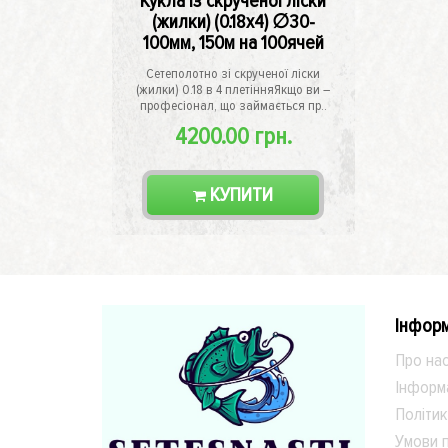
Кукла із скрученої ліски
(жилки) (0.18х4) ∅30-
100мм, 150м на 100ячей
Сетеполотно зі скрученої ліски
(жилки) 0.18 в 4 плетінняЯкщо ви –
професіонал, що займається пр..
4200.00 грн.
КУПИТИ
Інформ
Про на
Інформ
Політик
Умови п