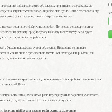
редставник рибальської артілі або власник приватного господарства, що
неодмінно зацікавить такий товар, як рибальська кукла. Вона є сетеполотно, що
Кі
омфортних у застосуванні, а тому і затребуваних снастей.
р переваг, порівняно з фабричним виробом. По-перше, вона відрізняється
цесі плетіння фахівець приділяє увагу кожному її сантиметру. А по-друге,
задовольняють умови вашої риболовлі.
еж в Україні підпадає під суворі обмеження. Відповідно до чинного
вати їх можна лише з промисловою метою. Всі індивідуальні рибалки, які
ту відповідальність за браконьєрство.
– сетеполотна зі скрученої ліски. Для їх виготовлення виробник використовував
їх становить 0,18 мм.
 з капронових ниток, але в кілька разів перевершують їх за рівнем уловистості.
нологію, відому під назвою «термічна фіксація вузлів».
) , ідеально підійде для вилову риби великих різновидів: