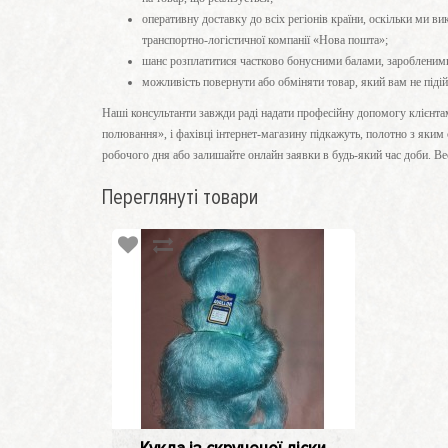
оперативну доставку до всіх регіонів країни, оскільки ми в
транспортно-логістичної компанії «Нова пошта»;
шанс розплатитися частково бонусними балами, заробленим
можливість повернути або обміняти товар, який вам не піді
Наші консультанти завжди раді надати професійну допомогу клієнтам
полювання», і фахівці інтернет-магазину підкажуть, полотно з яки
робочого дня або залишайте онлайн заявки в будь-який час доби. Вес
Переглянуті товари