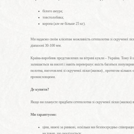
білого амура;
товстолобика;
коропа (але не більше 25 кг).
Ми надаємо своїм клієнтам можливість сетеполотна зі скрученої ліск
діапазоні 30-100 мм.
Країна-виробник представлених на вітрині кукли – Україна. Тому й ц
залишається на висоті і навіть перевершує якість багатьох популярн
полотна, виготовлені зі скрученої ліски (жилки) , протягом кількох
промисловцями.
Де купити?
Якщо ви плануєте придбати сетеполотна зі скрученої ліски (жилки) в 
Ми гарантуємо:
ціни, нижчі за ринкові, оскільки ми безпосередньо співпрац
на товар, що реалізується;