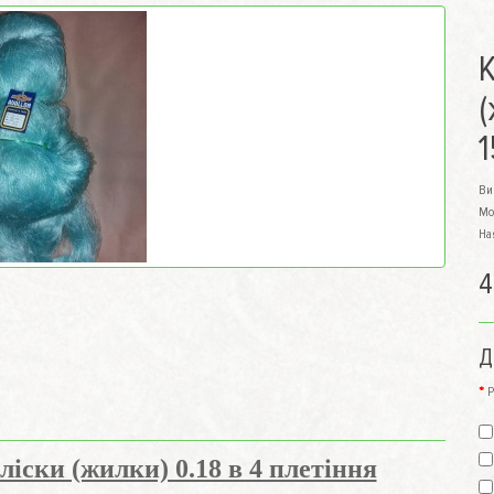
К
(
Ви
Мо
На
4
Д
Р
ліски (жилки) 0.18 в 4 плетіння