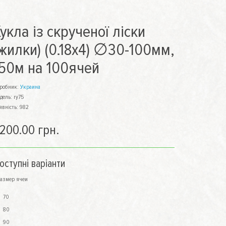
укла із скрученої ліски
жилки) (0.18х4) ∅30-100мм,
150м на 100ячей
робник:
Украина
дель: ry75
явність: 982
200.00 грн.
оступні варіанти
азмер ячеи
70
80
90