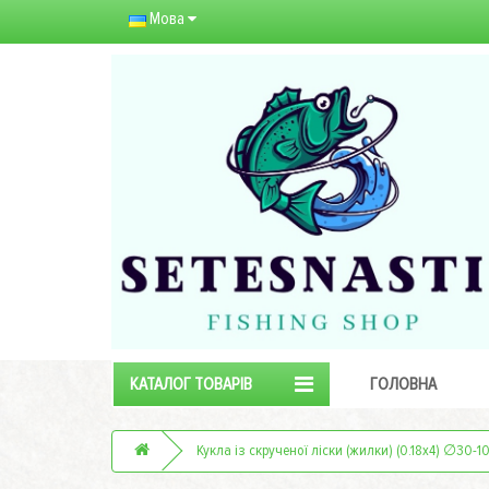
Мова
КАТАЛОГ ТОВАРІВ
ГОЛОВНА
Кукла із скрученої ліски (жилки) (0.18х4) ∅30-