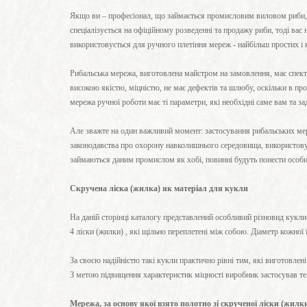
Якщо ви – професіонал, що займається промисловим виловом риби, п
спеціалізується на офіційному розведенні та продажу риби, тоді вас 
використовується для ручного плетіння мереж - найбільш простих і к
Рибальська мережа, виготовлена майстром на замовлення, має спект
високою якістю, міцністю, не має дефектів та шлюбу, оскільки в про
мережа ручної роботи має ті параметри, які необхідні саме вам та 
Але зважте на один важливий момент: застосування рибальських мер
законодавства про охорону навколишнього середовища, використову
займаються даним промислом як хобі, повинні будуть понести особис
Скручена ліска (жилка) як матеріал для кукли
На даній сторінці каталогу представлений особливий різновид кукли
4 ліски (жилки) , які щільно переплетені між собою. Діаметр кожної 
За своєю надійністю такі кукли практично рівні тим, які виготовлені
З метою підвищення характеристик міцності виробник застосував тех
Мережа, за основу якої взято полотно зі скрученої ліски (жилки